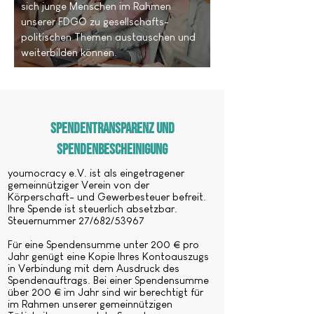
sich junge Menschen im Rahmen
unserer FDGO zu gesellschafts-
politischen Themen austauschen und
weiterbilden können.
Spendentransparenz und
Spendenbescheinigung
youmocracy e.V. ist als eingetragener
gemeinnütziger Verein von der
Körperschaft- und Gewerbesteuer befreit.
Ihre Spende ist steuerlich absetzbar.
Steuernummer 27/682/53967
Für eine Spendensumme unter 200 € pro
Jahr genügt eine Kopie Ihres Kontoauszugs
in Verbindung mit dem Ausdruck des
Spendenauftrags. Bei einer Spendensumme
über 200 € im Jahr sind wir berechtigt für
im Rahmen unserer gemeinnützigen