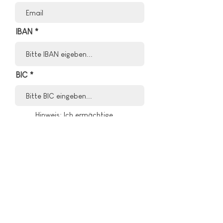
IBAN
BIC
Hinweis: Ich ermächtige
youmocracy e.V. bis auf
Widerruf, Zahlungen von
meinem Konto per SEPA-
Lastschrift einzuziehen. Ich bin
damit einverstanden, dass ich
die Vorankündigung mindestens
14 Tage vor Abbuchung per E-
Mail erhalte. Youmocracy e.V.,
Schmiedehof 7, Berlin;
Gläubiger-ID
DE05ZZZ00002394712. Ich
kann/Wir können innerhalb von
acht Wochen, beginnend mit
dem Belastungsdatum, die