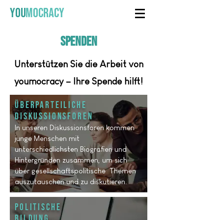
YOU
MOCRACY
Spenden
Unterstützen Sie die Arbeit von
youmocracy – Ihre Spende hilft!
Überparteiliche
Diskussionsforen
In unseren Diskussionsforen kommen
junge Menschen mit
unterschiedlichsten Biografien und
Hintergründen zusammen, um sich
über gesellschaftspolitische Themen
auszutauschen und zu diskutieren.
Politische
Bildung