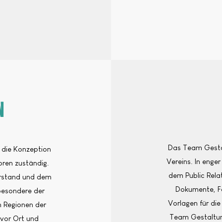
n
Das Team Gestal
r die Konzeption
Vereins. In eng
foren zuständig.
dem Public Rela
orstand und dem
Dokumente, Fo
besondere der
Vorlagen für di
en Regionen der
Team Gestaltu
 vor Ort und