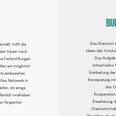
Bu
Das Gremium fü
ellt, trifft die
Ideen des Vorstan
 den Verein nach
Das Aufgaben
che Fachrichtungen
Infrastruktur
len wir möglichst
Erarbeitung der 
kts einbeziehen.
Konzipierung in
roßes Netzwerk in
das G
ifen, da einige
Kooperations
 Mandat innehaben
Erweiterung 
en fungierten.
Gremiums habe
Projekten, durc